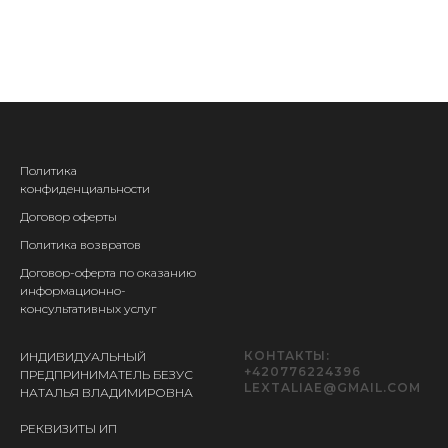
Политика
конфиденциальности
Договор оферты
Политика возвратов
Договор-оферта по оказанию
информационно-
консультативных услуг
КОНТАКТЫ:
ИНДИВИДУАЛЬНЫЙ
+420776224396
ПРЕДПРИНИМАТЕЛЬ БЕЗУС
LEXTALIAE@GMAIL.COM
НАТАЛЬЯ ВЛАДИМИРОВНА
РЕКВИЗИТЫ ИП