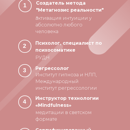
Создатель метода
1
"Метагнозис реальности"
-
активация интуиции у
абсолютно любого
человека
Психолог, специалист по
2
психосоматике
РУДН
Регрессолог
3
Институт гипноза и НЛП,
Международный
институт регрессологии
Инструктор технологии
4
«Mindfulness»
медитации в светском
формате